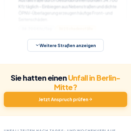
Ausfallstraße durch Gesundbrunnen bündelt 34.700
Kfz täglich – Einbiegen aus Nebenstraßen und dichte
ÖPNV-Überlagerung erzeugen häufige Front- und
Seitenschäden.
34.700 Kfz/Tag
362 Schadensfälle
58 Unfälle
Nachtunfall
Radfahrer
Fußgänger
Weitere Straßen anzeigen
Alexanderstraße
5
55 Unfälle mit Personenschaden, davon 8
Schwerverletzte und 28 Radunfälle (51 %). Die Ost-
Sie hatten einen
Unfall in Berlin-
West-Achse vom Alexanderplatz bündelt Touristen-,
Mitte?
Rad- und Lieferverkehr auf engem Raum –
Abbiegekonflikte und Kreuzungsunfälle dominieren
Jetzt Anspruch prüfen
das Schadensbild.
19.738 Kfz/Tag
182 Schadensfälle
54 Unfälle
Nachtunfall
Radfahrer
UNFALLZEITEN NACH TAGES- UND WOCHENVERLAUF