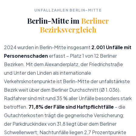
UNFALLZAHLEN BERLIN-MITTE
Berlin-Mitte im
Berliner
Bezirksvergleich
2024 wurden in Berlin-Mitte insgesamt
2.001 Unfälle mit
Personenschaden
erfasst – Platz 1 von 12 Berliner
Bezirken. Mit dem Alexanderplatz, der Friedrichstraße
und Unter den Linden als internationale
Verkehrsknotenpunkte ist Berlin-Mitte der unfallstärkste
Parkschaden
Bezirk weit über dem Berliner Durchschnitt (Ø 1.036).
Škoda
Radfahrer sind mit rund 35 % aller Unfälle besonders stark
Karoq
betroffen.
71,8% der Fälle sind Haftpflichtfälle
– die
3.672 €
Gutachterkosten trägt die gegnerische Versicherung;
Reparaturkosten lt. Gutachten
der Parkdruckindex von 31,8 liegt über dem Berliner
Schwellenwert; Nachtunfälle liegen 2,7 Prozentpunkte