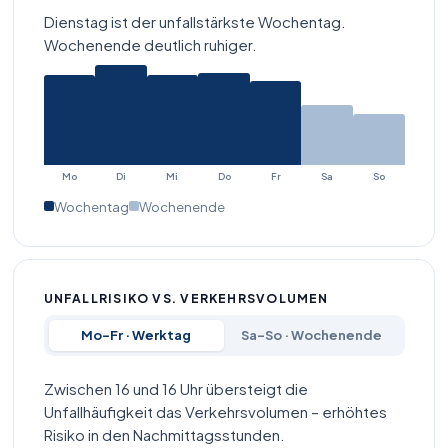
Fußgänger
Dienstag ist der unfallstärkste Wochentag.
Wochenende deutlich ruhiger.
Alt-Moabit
7
38 Unfälle mit Personenschaden, davon 18 Radunfälle
(47 %). Die Hauptachse durch Moabit führt an
zahlreichen Einmündungen vorbei – Dooring und
Überholvorgänge auf zu engen Radspuren neben
Mo
Di
Mi
Do
Fr
Sa
So
parkenden Lkw sind das häufigste Schadensbild.
Wochentag
Wochenende
16.980 Kfz/Tag
213 Schadensfälle
38 Unfälle
Radfahrer
Motorrad
UNFALLRISIKO VS. VERKEHRSVOLUMEN
Unter den Linden
9
36 Unfälle mit Personenschaden, davon 22 Radunfälle
Mo–Fr · Werktag
Sa–So · Wochenende
(61 %). Berlins bekannteste Prachtstraße zieht täglich
Tausende Touristen und Radfahrer an – Konflikte
Zwischen 16 und 16 Uhr übersteigt die
zwischen Sightseeing-Fußgängern, Rennradfahrern
Unfallhäufigkeit das Verkehrsvolumen – erhöhtes
und abbiegendem Kfz-Verkehr dominieren das
Risiko in den Nachmittagsstunden.
Schadensbild.