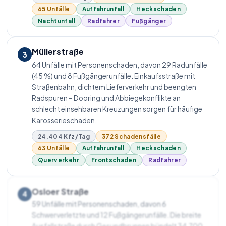
65 Unfälle
Auffahrunfall
Heckschaden
Nachtunfall
Radfahrer
Fußgänger
Müllerstraße
3
64 Unfälle mit Personenschaden, davon 29 Radunfälle
(45 %) und 8 Fußgängerunfälle. Einkaufsstraße mit
Straßenbahn, dichtem Lieferverkehr und beengten
Radspuren – Dooring und Abbiege­konflikte an
schlecht einsehbaren Kreuzungen sorgen für häufige
Karosserieschäden.
24.404 Kfz/Tag
372 Schadensfälle
63 Unfälle
Auffahrunfall
Heckschaden
Querverkehr
Frontschaden
Radfahrer
Osloer Straße
4
59 Unfälle mit Personenschaden, davon 6
Schwerverletzte und 12 Fußgängerunfälle. Die breite