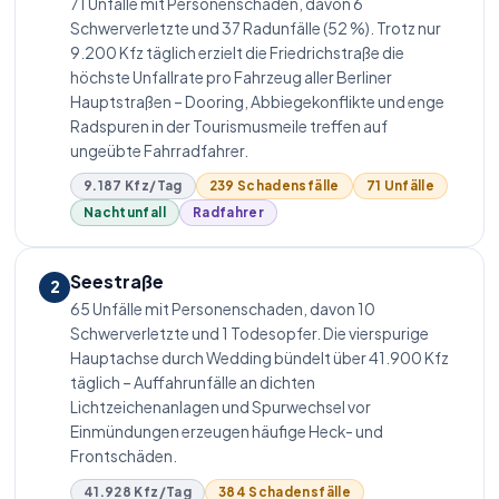
71 Unfälle mit Personenschaden, davon 6
Schwerverletzte und 37 Radunfälle (52 %). Trotz nur
9.200 Kfz täglich erzielt die Friedrichstraße die
höchste Unfallrate pro Fahrzeug aller Berliner
Hauptstraßen – Dooring, Abbiegekonflikte und enge
Radspuren in der Tourismusmeile treffen auf
ungeübte Fahrradfahrer.
9.187 Kfz/Tag
239 Schadensfälle
71 Unfälle
Nachtunfall
Radfahrer
Seestraße
2
65 Unfälle mit Personenschaden, davon 10
Schwerverletzte und 1 Todesopfer. Die vierspurige
Hauptachse durch Wedding bündelt über 41.900 Kfz
täglich – Auffahrunfälle an dichten
Lichtzeichenanlagen und Spurwechsel vor
Einmündungen erzeugen häufige Heck- und
Frontschäden.
41.928 Kfz/Tag
384 Schadensfälle