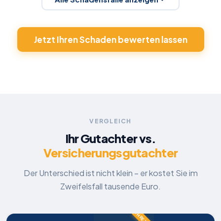
Jetzt Ihren Schaden bewerten lassen
Frontschaden links
VERGLEICH
Ihr Gutachter vs.
Mercedes-Benz
GLA
Versicherungsgutachter
6.748 €
Der Unterschied ist nicht klein – er kostet Sie im
Reparaturkosten lt. Gutachten
Zweifelsfall tausende Euro.