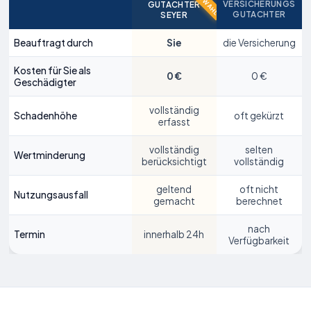
VERSICHERUNGS
GUTACHTER
GUTACHTER
SEYER
Beauftragt durch
Sie
die Versicherung
Kosten für Sie als
0 €
0 €
Geschädigter
vollständig
Schadenhöhe
oft gekürzt
erfasst
vollständig
selten
Wertminderung
berücksichtigt
vollständig
Seitenschaden
geltend
oft nicht
Nutzungsausfall
gemacht
berechnet
VW
Golf VI
nach
Termin
innerhalb 24h
5.108 €
Verfügbarkeit
Reparaturkosten lt. Gutachten