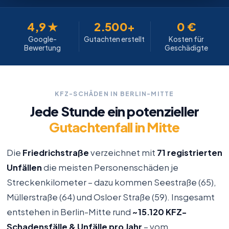
4,9 ★
2.500+
0 €
Google-
Gutachten erstellt
Kosten für
Bewertung
Geschädigte
KFZ-SCHÄDEN IN BERLIN-MITTE
Jede Stunde ein potenzieller
Gutachtenfall in Mitte
Die
Friedrichstraße
verzeichnet mit
71 registrierten
Unfällen
die meisten Personenschäden je
Streckenkilometer – dazu kommen Seestraße (65),
Müllerstraße (64) und Osloer Straße (59). Insgesamt
entstehen in Berlin-Mitte rund
~15.120 KFZ-
Schadensfälle & Unfälle pro Jahr
– vom