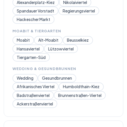
Alexanderplatz-Kiez
Nikolaiviertel
Spandauer Vorstadt
Regierungsviertel
Hackescher Markt
MOABIT & TIERGARTEN
Moabit
Alt-Moabit
Beusselkiez
Hansaviertel
Lützowviertel
Tiergarten-Süd
WEDDING & GESUNDBRUNNEN
Wedding
Gesundbrunnen
Afrikanisches Viertel
Humboldthain-Kiez
Badstraßenviertel
Brunnenstraßen-Viertel
Ackerstraßenviertel