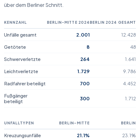
über dem Berliner Schnitt.
KENNZAHL
BERLIN-MITTE 2024
BERLIN 2024 GESAMT
Unfälle gesamt
2.001
12.428
Getötete
8
48
Schwerverletzte
264
1.641
Leichtverletzte
1.729
9.786
Radfahrer beteiligt
700
4.452
Totalschaden
Fußgänger
300
1.712
beteiligt
Tesla
Model X
39.950 €
UNFALLTYPEN
BERLIN-MITTE
BERLIN
Wiederbeschaffungswert lt. Gutachten
Kreuzungsunfälle
21.1%
23.1%