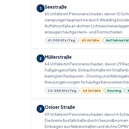
Seestraße
1
65 Unfälle mit Personenschaden, davon 10 Schw
vierspurige Hauptachse durch Wedding bündelt 
Auffahrunfälle an dichten Lichtzeichenanlag
erzeugen häufige Heck- und Frontschäden.
41.900 Kfz/Tag
65 Unfälle
Auffahrunfal
Müllerstraße
2
64 Unfälle mit Personenschaden, davon 29 Rad
Fußgängerunfälle. Einkaufsstraße mit Straßenb
beengten Radspuren – Dooring und Abbiege­ko
Kreuzungen sorgen für häufige Karosseriesch
24.400 Kfz/Tag
64 Unfälle
Dooring
Osloer Straße
3
59 Unfälle mit Personenschaden, davon 6 Schwe
Die breite Ausfallstraße durch Gesundbrunnen 
Einbiegen aus Nebenstraßen und dichte ÖPNV