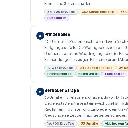
Front- und Seitenschäden.
34.700 Kfz/Tag
362 Schadensfälle
58 U
Fußgänger
Prinzenallee
4
40 Unfälle mit Personenschaden, davon 6 Schw
Fußgängerunfälle. Die Wohngebietsachse in 
Brunnenstraße und Wedding­ring – dichter Park
Einmündungen erzeugen Parkrempler und Abb
17.382 Kfz/Tag
244 Schadensfälle
39 Un
Frontschaden
Nachtunfall
Fußgänger
Bernauer Straße
5
33 Unfälle mit Personenschaden, davon 19 Radun
Gedenkstättenstraße ist eine wichtige Fahrrad
Radfahrern, Touristen und Einbiegendem Kfz-V
Kreuzungen erzeugen häufige Seitenschäden.
16.900 Kfz/Tag
33 Unfälle
Abbiegeunfa