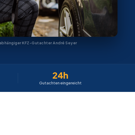
abhängiger KFZ-Gutachter André Seyer
24h
Gutachten eingereicht