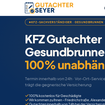
KFZ-SACHVERSTÄNDIGER · GESUNDBRUNNEN
KFZ Gutachter
Gesundbrunne
100% unabhän
Termin innerhalb von 24h · Vor-Ort-Servic
trägt die gegnerische Versicherung
100% kostenlos für Geschädigte
Wir kommen zu Ihnen – Friedrichstraße, Alexand
Gutachten innerhalb von 24h bei der Versicheru