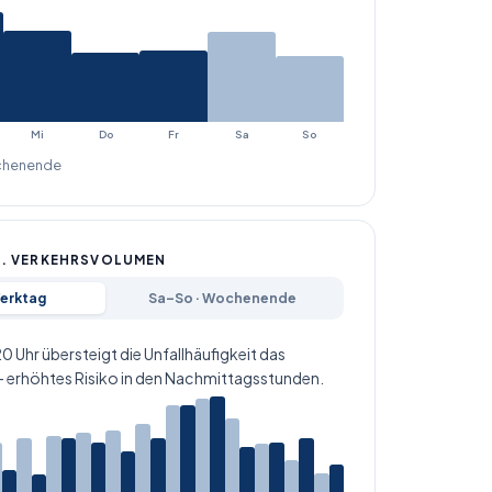
Mi
Do
Fr
Sa
So
henende
S. VERKEHRSVOLUMEN
Werktag
Sa–So · Wochenende
 Uhr übersteigt die Unfallhäufigkeit das
 erhöhtes Risiko in den Nachmittagsstunden.