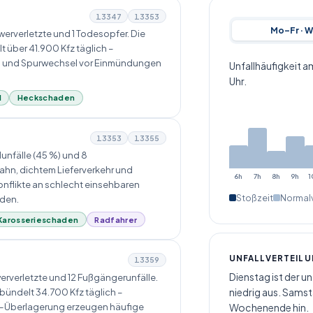
13347
13353
Mo–Fr · 
erverletzte und 1 Todesopfer. Die
über 41.900 Kfz täglich –
en und Spurwechsel vor Einmündungen
Unfallhäufigkeit a
Uhr.
l
Heckschaden
13353
13355
unfälle (45 %) und 8
ahn, dichtem Lieferverkehr und
6h
7h
8h
9h
1
nflikte an schlecht einsehbaren
Stoßzeit
Normalv
äden.
Karosserieschaden
Radfahrer
UNFALLVERTEIL
13359
Dienstag ist der un
rverletzte und 12 Fußgängerunfälle.
niedrig aus. Sams
bündelt 34.700 Kfz täglich –
-Überlagerung erzeugen häufige
Wochenende hin.