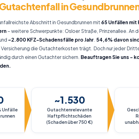
Gutachtenfall in Gesundbrunne
 unfallreichste Abschnitt in Gesundbrunnen mit
65 Unfällen mi
ern
– weitere Schwerpunkte: Osloer Straße, Prinzenallee. An 
rund
~2.800 KFZ-Schadensfälle pro Jahr
.
54,6% davon sind 
Versicherung die Gutachterkosten trägt. Doch nur jeder Dritt
ändig durch einen Gutachter sichern.
Beauftragen Sie uns – ko
nden.
0
~1.530
 Unfälle
Gutachtenrelevante
Gesch
brunnen
Haftpflichtschäden
R
(Schaden über 750 €)
unabh