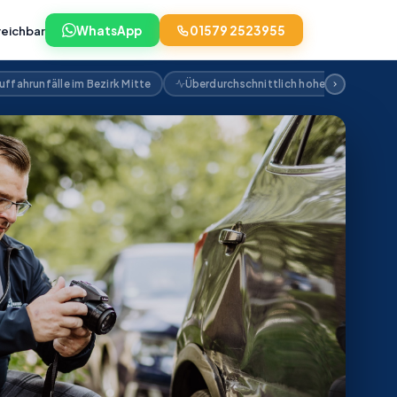
reichbar
WhatsApp
01579 2523955
ffahrunfälle im Bezirk Mitte
Überdurchschnittlich hohe Nachtunfall