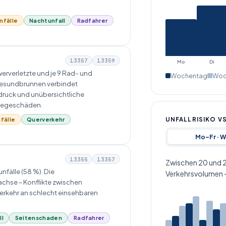
nfälle
Nachtunfall
Radfahrer
13357
13359
Mo
Di
erverletzte und je 9 Rad- und
Wochentag
Woc
Gesundbrunnen verbindet
druck und unübersichtliche
iegeschäden.
UNFALLRISIKO V
fälle
Querverkehr
Mo–Fr · 
13355
13357
Zwischen 20 und 20
fälle (58 %). Die
Verkehrsvolumen –
achse – Konflikte zwischen
erkehr an schlecht einsehbaren
ll
Seitenschaden
Radfahrer