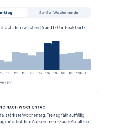
Werktag
Sa–So · Wochenende
m höchsten zwischen 16 und 17 Uhr, Peak bei 17
0h
11h
12h
13h
14h
15h
16h
17h
18h
19h
20h
21h
erkehr
UNG NACH WOCHENTAG
fallstärkste Wochentag. Freitag fällt auffällig
tag mit erhöhtem Aufkommen – kaum Abfall zum