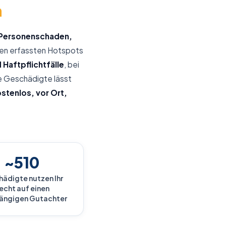
n
t Personenschaden,
den erfassten Hotspots
Haftpflichtfälle
, bei
e Geschädigte lässt
stenlos, vor Ort,
~510
ädigte nutzen Ihr
echt auf einen
ängigen Gutachter