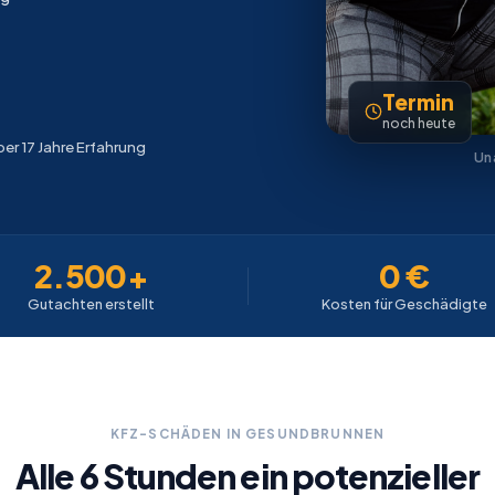
Termin
noch heute
er 17 Jahre Erfahrung
Un
2.500+
0 €
Gutachten erstellt
Kosten für Geschädigte
KFZ-SCHÄDEN IN GESUNDBRUNNEN
Alle 6 Stunden ein potenzieller